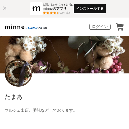
お買いものがもっとお得に
minneのアプリ
インストールする
3
万件以上
ログイン
たまあ
マルシェ出店、委託などしております。