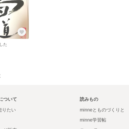
した
覧
について
読みもの
で売りたい
minneとものづくりと
minne学習帖