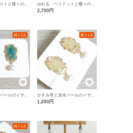
ゆれる アメジストと蝶々の耳飾り
ゆれる ペリドットと蝶々の耳飾り
2,700円
残り1点
残り1点
かすみ草と淡水パールのイヤリング 水色
かすみ草と淡水パールのイヤリング 白
1,200円
残り1点