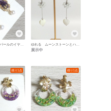
かすみ草と淡水パールのイヤリング 紫
ゆれる ムーンストーンとハートの耳飾り
展示中
残り1点
残り1点