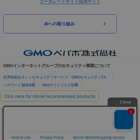
コーポレートサイト
採用サイト
AIへの取り組み
GMOインターネットグループのセキュリティ事業について
世界初総合ネットセキュリティサービス「GMOセキュリティ24」
パスワード漏洩診断
Webサイトリスク診断
セキュリティ相談AIチャットボット
実在証明・盗聴対策
サイバー攻撃対策（GMOサイバーセキュリティ byイエラエ）
サイバー攻撃対策（GMO Flatt Security）
なりすまし対策
セキュリティ事業の軌跡