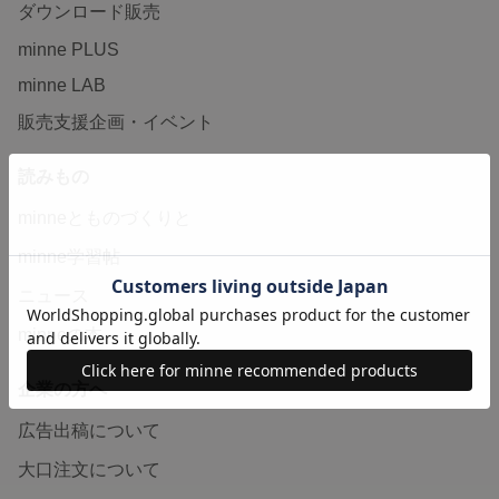
ダウンロード販売
minne PLUS
minne LAB
販売支援企画・イベント
読みもの
minneとものづくりと
minne学習帖
ニュース
minneの本
企業の方へ
広告出稿について
大口注文について