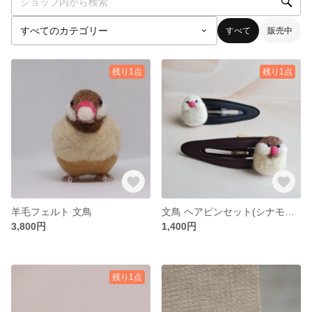
すべて
販売中
残り1点
残り1点
羊毛フェルト 文鳥
文鳥 ヘアピンセット(シナモン&白)
3,800円
1,400円
残り1点