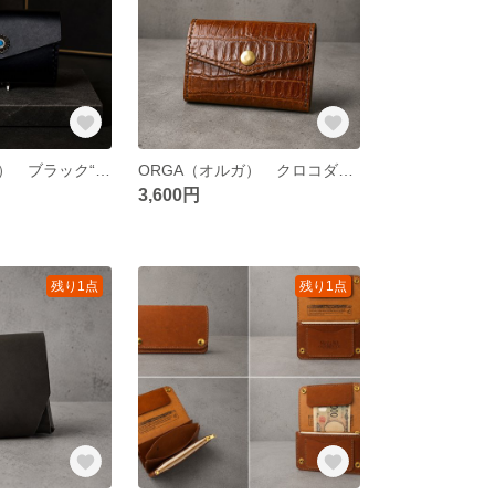
ORGA（オルガ） ブラック“organize”由来。整理収納の美しさを短く表現。
ORGA（オルガ） クロコダイル型押し“organize”由来。整理収納の美しさを短く表現。
3,600円
残り1点
残り1点