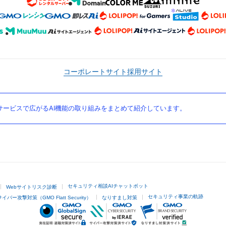
コーポレートサイト
採用サイト
ービスで広がるAI機能の取り組みをまとめて紹介しています。
セキュリティ相談AIチャットボット
Webサイトリスク診断
セキュリティ事業の軌跡
サイバー攻撃対策（GMO Flatt Security）
なりすまし対策