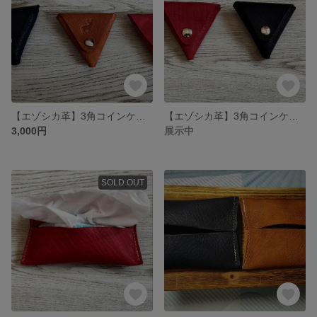
【エゾシカ革】3角コインケース キャメル 赤
【エゾシカ革】3角コインケース 赤色 紺色 ハンドメイド
3,000円
展示中
SOLD OUT