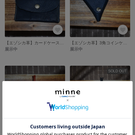
【エゾシカ革】カードケース（小銭入れ）
【エゾシカ革】3角コインケース
展示中
展示中
SOLD OUT
【エゾシカ革】本の栞 BOOKMARK
【エゾシカ革】本の栞