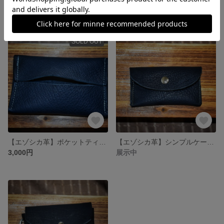
展示中
1,550円
SOLD OUT
【エゾシカ革】ポケットティッシュケース 紺 キャメル ハンドメイド
【エゾシカ革】シンプルケース（小物入れ）
3,000円
展示中