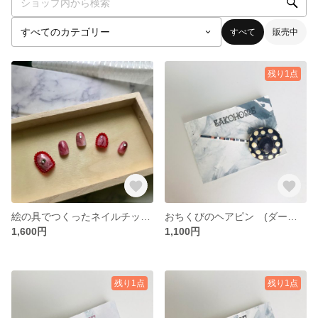
すべて
販売中
残り1点
絵の具でつくったネイルチップ（赤系）
おちくびのヘアピン (ダークパープル&クリーム/シルバー)
1,600円
1,100円
残り1点
残り1点