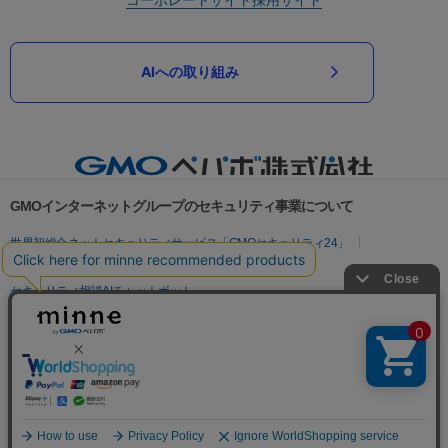
AIへの取り組み
GMOインターネットグループのセキュリティ事業について
世界初総合ネットセキュリティサービス「GMOセキュリティ24」
パスワード漏洩診断
Webサイトリスク診断
セキュリティ相談AIチャットボット
実在証明・盗聴対策
サイバー攻撃対策（GMOサイバーセキュリティ byイエラエ）
サイバー攻撃対策（GMO Flatt Security）
なりすまし対策
セキュリティ事業の軌跡