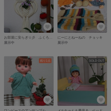
お部屋に安らぎ☆彡 ふくろうの壁掛け Aタイプ
にーにとねーねの チョッキ
展示中
展示中
残り1点
SOLD OUT
ワンピースのアンサンブル ペールグリーン
メルちゃんも夢見る ベッド＆寝具セット