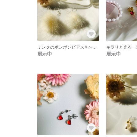
ミンクのポンポンピアス✳︎〜･:*+.。＊♪+
展示中
展示中