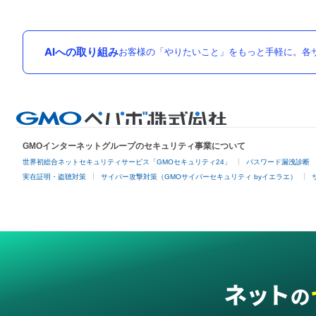
AIへの取り組み
お客様の「やりたいこと」をもっと手軽に。各サ
GMOインターネットグループのセキュリティ事業について
世界初総合ネットセキュリティサービス「GMOセキュリティ24」
パスワード漏洩診断
実在証明・盗聴対策
サイバー攻撃対策（GMOサイバーセキュリティ byイエラエ）