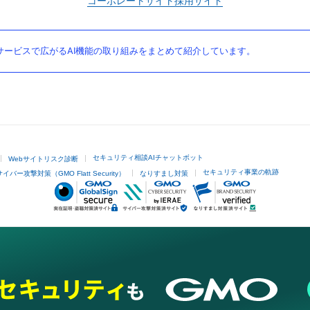
コーポレートサイト
採用サイト
ービスで広がるAI機能の取り組みをまとめて紹介しています。
セキュリティ相談AIチャットボット
Webサイトリスク診断
セキュリティ事業の軌跡
サイバー攻撃対策（GMO Flatt Security）
なりすまし対策