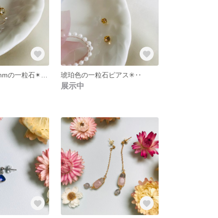
存在感のある5mmの一粒石✴︎きらきらクリスタルガラスのピアス✳︎
琥珀色の一粒石ピアス✳︎‥
展示中