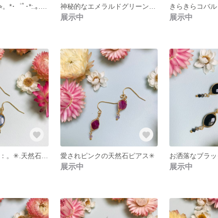
上品な万能選手⭐︎。*･゜ﾟ･*:.｡..｡.:*･'*:.｡. .｡.:*･゜ﾟ･*オフィスにもカジュアルにもオンオフ両方いけます！
神秘的なエメラルドグリーンのガラスビーズピアス
展示中
展示中
大人のブルー✳︎.：。✳︎.天然石カイヤナイトのピアス
愛されピンクの天然石ピアス✳︎
展示中
展示中