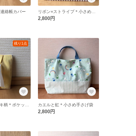
6連絡帳カバー
リボン×ストライプ＊小さめ手さげ袋
2,800円
残り1点
裏地あり ケーキ柄＊ポケットティッシュカバー
カエルと虹＊小さめ手さげ袋
2,800円