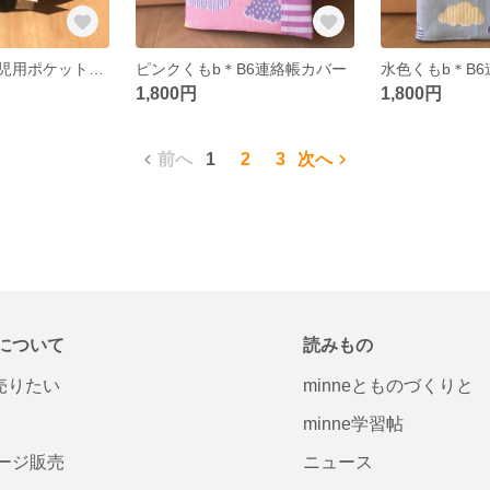
黒リボン②＊幼児用ポケットティッシュカバー
ピンクくもb＊B6連絡帳カバー
水色くもb＊B
1,800円
1,800円
前へ
1
2
3
次へ
について
読みもの
で売りたい
minneとものづくりと
minne学習帖
ージ販売
ニュース