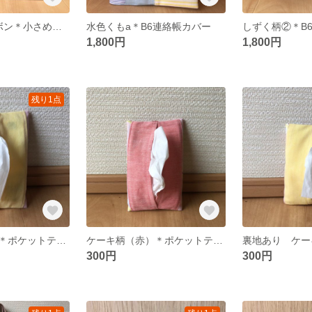
ストライプ×リボン＊小さめ手さげ袋
水色くもa＊B6連絡帳カバー
しずく柄②＊B
1,800円
1,800円
残り1点
ケーキ柄（黄）＊ポケットティッシュカバー
ケーキ柄（赤）＊ポケットティッシュカバー
300円
300円