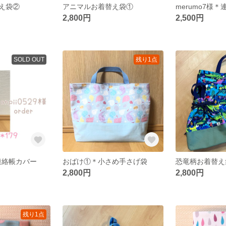
え袋②
アニマルお着替え袋①
merumo7様
2,800円
2,500円
SOLD OUT
残り1点
様＊連絡帳カバー
おばけ①＊小さめ手さげ袋
恐竜柄お着替え
2,800円
2,800円
残り1点