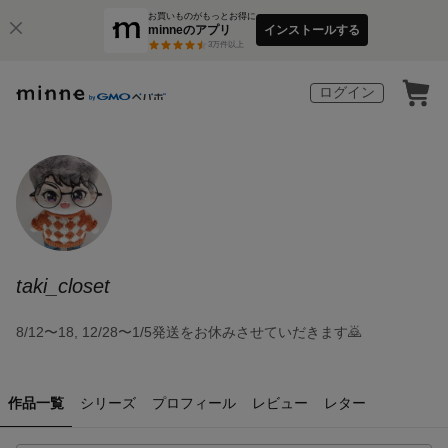
お買いものがもっとお得に
minneのアプリ
インストールする
3
万件以上
ログイン
taki_closet
8/12〜18, 12/28〜1/5発送をお休みさせていだきます🙇
作品一覧
シリーズ
プロフィール
レビュー
レター