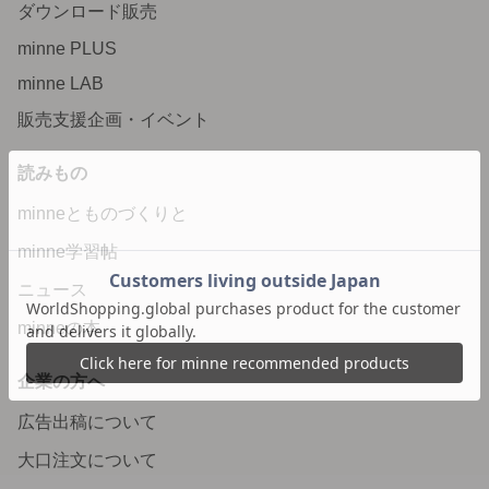
ダウンロード販売
minne PLUS
minne LAB
販売支援企画・イベント
読みもの
minneとものづくりと
minne学習帖
ニュース
minneの本
企業の方へ
広告出稿について
大口注文について