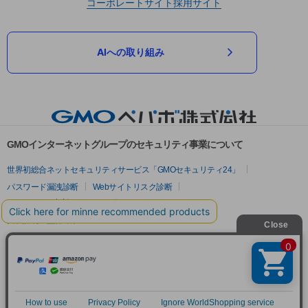
コーポレートサイト
採用サイト
AIへの取り組み
GMOインターネットグループのセキュリティ事業について
世界初総合ネットセキュリティサービス「GMOセキュリティ24」
パスワード漏洩診断
Webサイトリスク診断
セキュリティ相談AIチャットボット
実在証明・盗聴対策
サイバー攻撃対策（GMOサイバーセキュリティ byイエラエ）
サイバー攻撃対策（GMO Flatt Security）
なりすまし対策
セキュリティ事業の軌跡