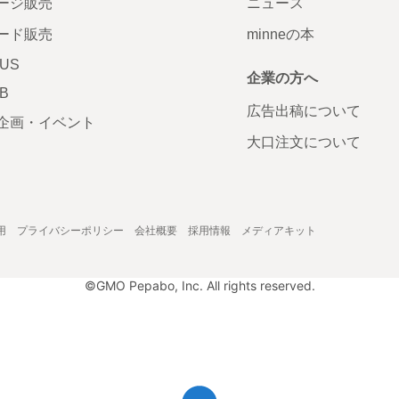
ージ販売
ニュース
ード販売
minneの本
LUS
企業の方へ
AB
広告出稿について
企画・イベント
大口注文について
用
プライバシーポリシー
会社概要
採用情報
メディアキット
©GMO Pepabo, Inc. All rights reserved.