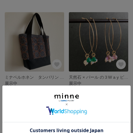
ミナペルホネン タンバリン （tambourine） トートバッグ シンプル 大人かわいい バッグ
天然石 × パール の３W a y ピアス グリーンオニキス アメジスト 淡水パール フープピアス 大人かわいい シンプル
展示中
展示中