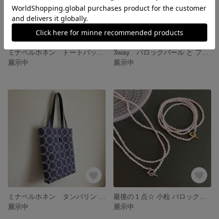
ミナペルホネン トートバッグ タンバリン （tambourine） シンプル 大人かわいい バッグ
3way バロックパール と フィガロチェーン の ネックレス 淡水パール シンプル 大人かわいい
展示中
展示中
ミナペルホネン タンバリン （tambourine） ぺたんこバッグ シンプル 大人かわいい トートバッグ Ａ４ A 4
最後の１点☆ 小粒 バロックパール の ロングネックレス 淡水パール ブレスレット にも
展示中
展示中