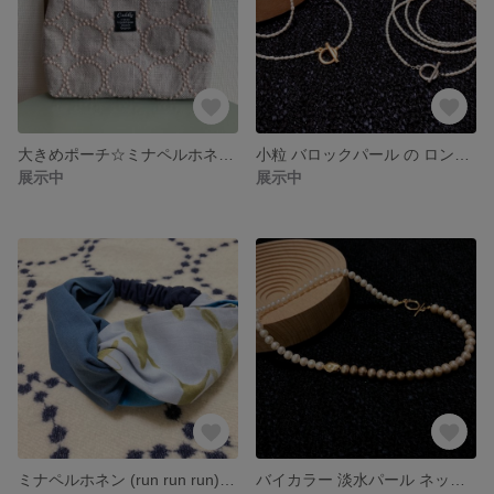
大きめポーチ☆ミナペルホネン タンバリン（tambourine）生地 がま口ポーチ
小粒 バロックパール の ロングネックレス 淡水パール ブレスレット
展示中
展示中
ミナペルホネン (run run run)生地 ヘアターバン ヘアバンド
バイカラー 淡水パール ネックレス