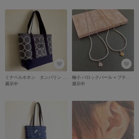
ミナペルホネン タンバリン （tambourine） トートバッグ シンプル 大人かわいい 大きい マザーズバッグ Ａ４ A 4
極小 バロックパール × プチコイン ネックレス 淡水パール コイン メダル 大人かわいい シンプル
展示中
展示中