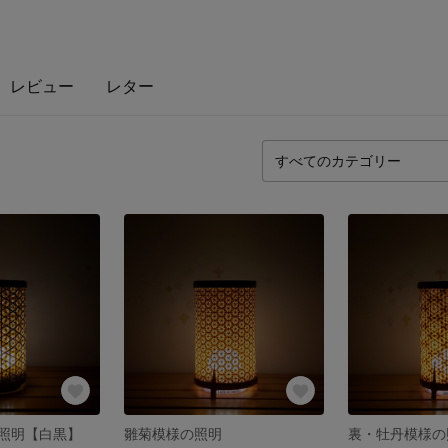
レビュー
レター
照明【白黒】
雛菊模様の照明
裏・牡丹模様の