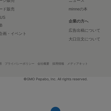
ージ販売
ニュース
ード販売
minneの本
LUS
企業の方へ
AB
広告出稿について
企画・イベント
大口注文について
用
プライバシーポリシー
会社概要
採用情報
メディアキット
©GMO Pepabo, Inc. All rights reserved.