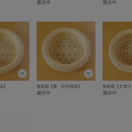
展示中
展示中
組】
無双籠【裏・牡丹模様】
無双籠【大雪小
展示中
展示中