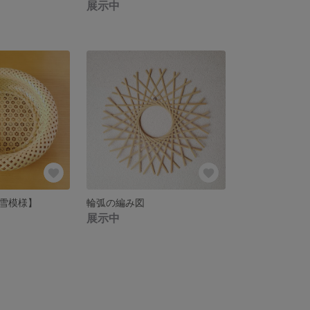
展示中
雪模様】
輪弧の編み図
展示中