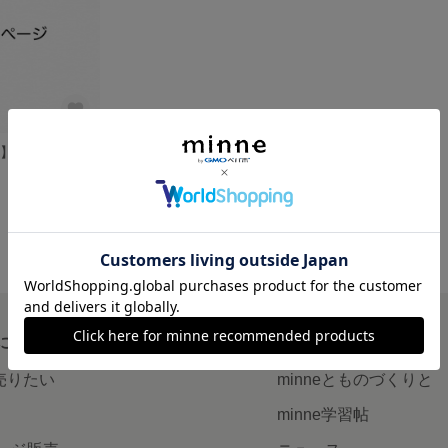
ジ】
について
読みもの
で売りたい
minneとものづくりと
minne学習帖