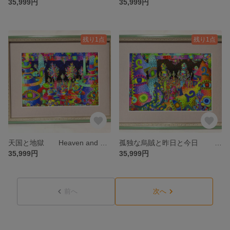
35,999円
35,999円
残り1点
残り1点
天国と地獄 Heaven and Hell 限定10部 絵画 版画 リビング 室内 インテリア 部屋
孤独な烏賊と昨日と今日 限定10部 絵画 版画 リビング 室内 インテリア 部屋
35,999円
35,999円
前へ
次へ