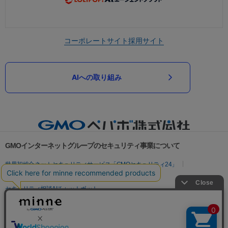
コーポレートサイト
採用サイト
AIへの取り組み
GMOインターネットグループのセキュリティ事業について
世界初総合ネットセキュリティサービス「GMOセキュリティ24」
パスワード漏洩診断
Webサイトリスク診断
セキュリティ相談AIチャットボット
実在証明・盗聴対策
サイバー攻撃対策（GMOサイバーセキュリティ byイエラエ）
サイバー攻撃対策（GMO Flatt Security）
なりすまし対策