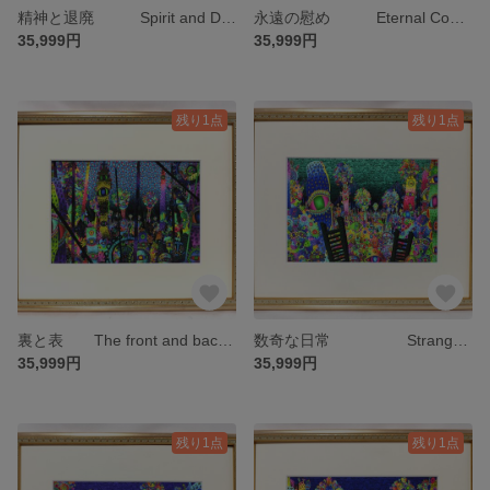
精神と退廃 Spirit and Decadence 限定20部 絵画 版画 リビング 室内 インテリア 部屋
永遠の慰め Eternal Comfort 限定20部 絵画 版画 リビング 室内 インテリア 部屋
35,999円
35,999円
残り1点
残り1点
裏と表 The front and back 限定20部 絵画 版画 リビング 室内 インテリア 部屋
数奇な日常 Strange Everyday Life 限定20部 絵画 版画 リビング 室内 インテリア 部屋
35,999円
35,999円
残り1点
残り1点