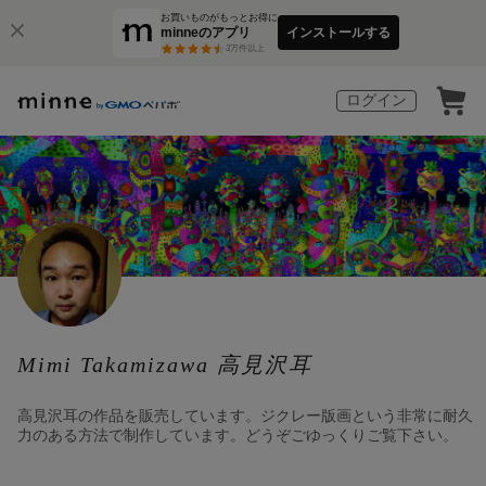
お買いものがもっとお得に
minneのアプリ
インストールする
3
万件以上
ログイン
Mimi Takamizawa 高見沢耳
高見沢耳の作品を販売しています。ジクレー版画という非常に耐久
力のある方法で制作しています。どうぞごゆっくりご覧下さい。