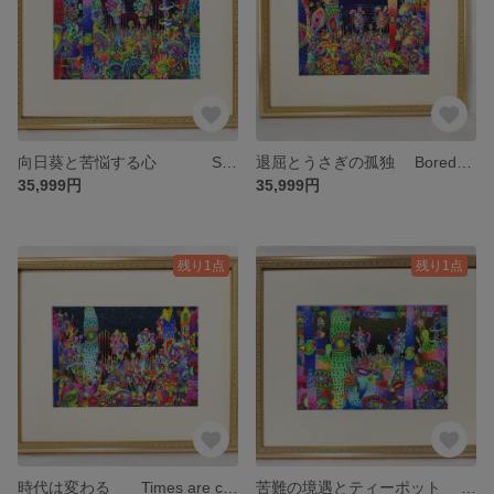
向日葵と苦悩する心 Sunflowers and a Tormented Heart 限定20部 絵画 版画 リビング 室内 インテリア 部屋
退屈とうさぎの孤独 Boredom and loneliness of the rabbit 限定20部 絵画 版画 リビング 室内 インテリア 部屋
35,999円
35,999円
残り1点
残り1点
時代は変わる Times are changing 限定20部 絵画 版画 リビング 室内 インテリア 部屋
苦難の境遇とティーポット Hard times and teapots 限定10部 絵画 版画 リビング 室内 インテリア 部屋