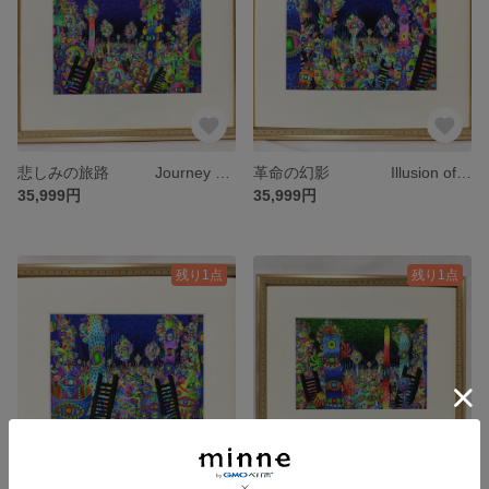
悲しみの旅路 Journey of Sorrow 限定20部 絵画 版画 リビング 室内 インテリア 部屋
革命の幻影 Illusion of Revolution 限定20部 絵画 版画 リビング 室内 インテリア 部屋
35,999円
35,999円
残り1点
残り1点