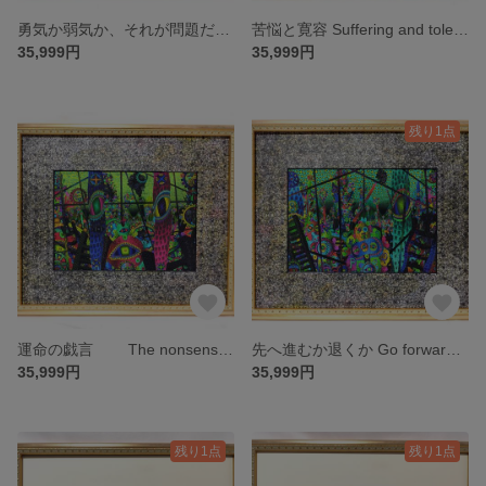
勇気か弱気か、それが問題だ。 Courage or cowardice, that is the question. 限定20部 絵画 版画 リビング 室内 インテリア 部屋
苦悩と寛容 Suffering and tolerance 限定20部 絵画 版画 リビング 室内 インテリア 部屋
35,999円
35,999円
残り1点
運命の戯言 The nonsense of fate 限定20部 絵画 版画 リビング 室内 インテリア 部屋
先へ進むか退くか Go forward or go back? 限定20部 絵画 版画 リビング 室内 インテリア 部屋
35,999円
35,999円
残り1点
残り1点