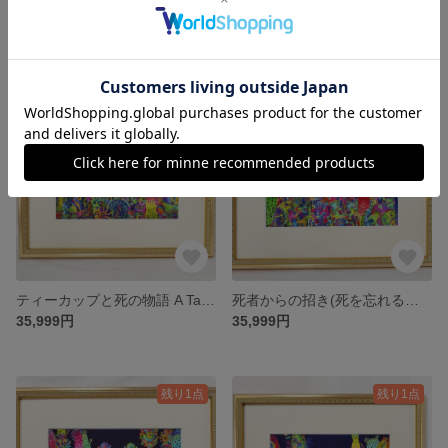
冒険と孤独 Adventure and solitude 限定20部 絵画 版画 リビング 室内 インテリア 部屋
崇高な皮肉 Sublime Irony 限定20部 絵画 版画 リビング 室内 インテリア 部屋
35,999円
35,999円
残り1点
残り1点
ティーカップと死の物語 A Tale of Teacups and Death 限定20部 絵画 版画 リビング 室内 インテリア 部屋
死者からの招き(死を忘れるな) An invitation from the dead (don’t forget death) 限定20部 絵画 版画 リビング 室内 インテリア 部屋
35,999円
35,999円
残り1点
残り1点