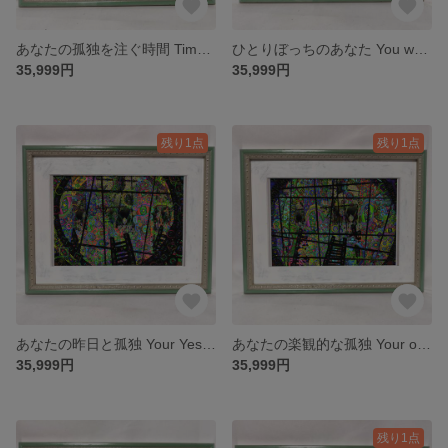
あなたの孤独を注ぐ時間 Time to pour your solitude into 限定50部 版画
ひとりぼっちのあなた You who are all alone 限定50部 版画
35,999円
35,999円
残り1点
残り1点
あなたの昨日と孤独 Your Yesterday and Loneliness 限定50部 版画
あなたの楽観的な孤独 Your optimistic loneliness 限定50部 版画
35,999円
35,999円
残り1点