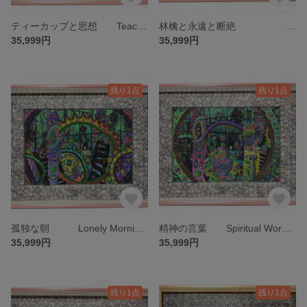
ティーカップと思想 Teacups and Thoughts 限定30部 絵画 版画 リビング 室内 インテリア 部屋
林檎と永遠と断絶 Apples, Eternity, and Disconnection 限定30部 絵画 版画 リビング 室内 インテリア 部屋
35,999円
35,999円
残り1点
残り1点
孤独な朝 Lonely Morning 限定30部 絵画 版画 リビング 室内 インテリア 部屋
精神の言葉 Spiritual Words 限定30部 絵画 版画 リビング 室内 インテリア 部屋
35,999円
35,999円
残り1点
残り1点