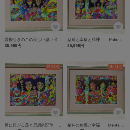
憂鬱なきのこの美しい思い出 Beautiful memories of a melancholy mushroom 限定10部 絵画 版画 リビング 室内 インテリア 部屋
忍耐と幸福と精神 Patience, Happiness and Spirit 限定10部 絵画 版画 リビング 室内 インテリア 部屋
35,999円
35,999円
残り1点
残り1点
樽に跨がる足と思想的闘争 限定10部 絵画 版画 リビング 室内 インテリア 部屋
精神の危機と幸福 Mental crisis and happiness 限定10部 絵画 版画 リビング 室内 インテリア 部屋