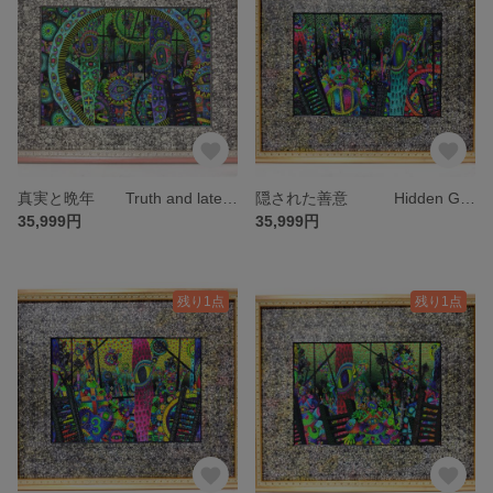
真実と晩年 Truth and later years 限定30部 絵画 版画 リビング 室内 インテリア 部屋
隠された善意 Hidden Good Intentions 20部 絵画 版画 リビング 室内 インテリア 部屋
35,999円
35,999円
残り1点
残り1点