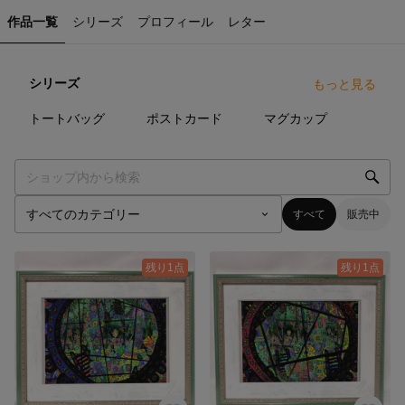
作品一覧
シリーズ
プロフィール
レター
シリーズ
もっと見る
0
点
0
点
0
点
トートバッグ
ポストカード
マグカップ
すべて
販売中
残り1点
残り1点