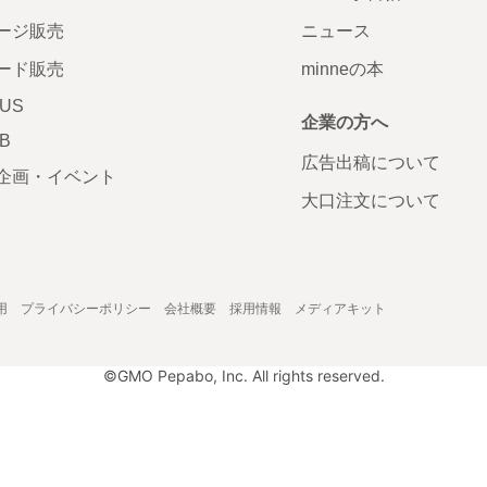
ージ販売
ニュース
ード販売
minneの本
LUS
企業の方へ
AB
広告出稿について
企画・イベント
大口注文について
用
プライバシーポリシー
会社概要
採用情報
メディアキット
©GMO Pepabo, Inc. All rights reserved.