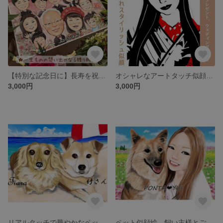
【特別な記念日に】長寿を祝う高品質デジタル似顔絵 ✦ 還暦・古希・喜寿・米寿・白寿のプレゼントに最適★印刷とデータで納品！
オシャレなアートタッチ似顔絵｜シンプルかつスタイリッシュで彩る1枚
3,000円
3,000円
リアルタッチで華やかなペット似顔絵★修正回数無制限★データ贈呈★文字入れ無料
ペット似顔絵 飼い主様とご一緒に！★修正回数無制限★データ贈呈★文字入れ無料