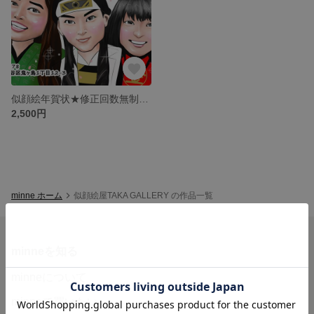
似顔絵年賀状★修正回数無制限★データ贈呈★文字・衣装指定無料 ★
2,500円
minne ホーム
似顔絵屋TAKA GALLERY の作品一覧
minneを知る
minneについて
minneで買いたい