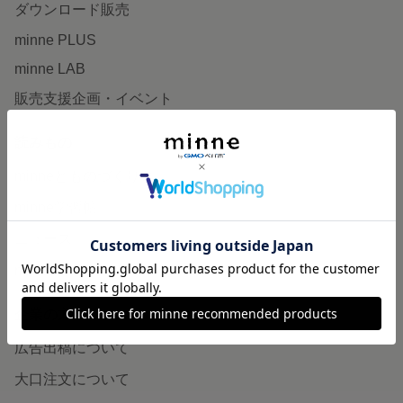
ダウンロード販売
minne PLUS
minne LAB
販売支援企画・イベント
読みもの
minneとものづくりと
minne学習帖
ニュース
minneの本
企業の方へ
広告出稿について
大口注文について