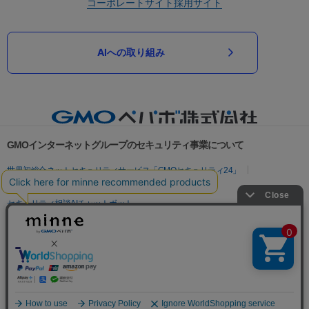
コーポレートサイト
採用サイト
AIへの取り組み
GMOインターネットグループのセキュリティ事業について
世界初総合ネットセキュリティサービス「GMOセキュリティ24」
パスワード漏洩診断
Webサイトリスク診断
セキュリティ相談AIチャットボット
実在証明・盗聴対策
サイバー攻撃対策（GMOサイバーセキュリティ byイエラエ）
サイバー攻撃対策（GMO Flatt Security）
なりすまし対策
セキュリティ事業の軌跡