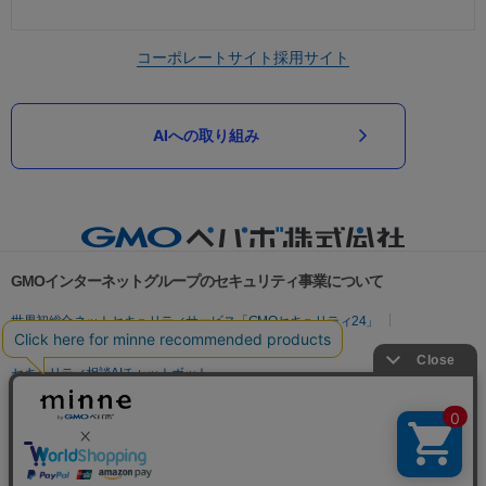
コーポレートサイト
採用サイト
AIへの取り組み
GMOインターネットグループのセキュリティ事業について
世界初総合ネットセキュリティサービス「GMOセキュリティ24」
パスワード漏洩診断
Webサイトリスク診断
セキュリティ相談AIチャットボット
実在証明・盗聴対策
サイバー攻撃対策（GMOサイバーセキュリティ byイエラエ）
サイバー攻撃対策（GMO Flatt Security）
なりすまし対策
セキュリティ事業の軌跡