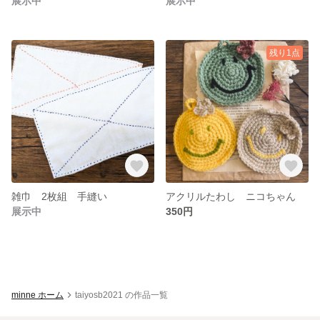
展示中
展示中
残り1点
雑巾 2枚組 手縫い
アクリルたわし ニコちゃん
展示中
350円
minne ホーム
taiyosb2021 の作品一覧