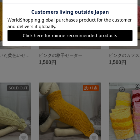
飾りボタンの付いた黄色いセーターorケープ
ピンクの格子セーター
1,500円
1,500円
SOLD OUT
残り1点