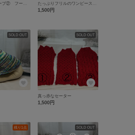
Xmas 白いケープ② フード付き
たっぷりフリルのワンピース 2点
1,500円
SOLD OUT
SOLD OUT
真っ赤なセーター
1,500円
残り1点
SOLD OUT