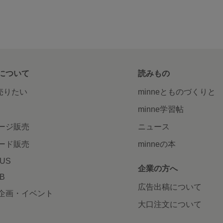
について
読みもの
で売りたい
minneとものづくりと
minne学習帖
ージ販売
ニュース
ード販売
minneの本
LUS
企業の方へ
AB
広告出稿について
企画・イベント
大口注文について