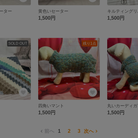
ーター
黄色いセーター
1,500円
1,500円
SOLD OUT
残り1点
四角いマント
丸いカーディガ
1,500円
1,500円
前へ
1
2
3
次へ