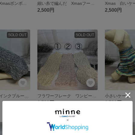
細い糸で編んだXmasボンボリ付きケープ
細い糸で編んだ Xmasフード付きケープ
2,500円
2,500円
SOLD OUT
SOLD OUT
風船スカートのインクブルーワンピース
フラワーフレーク ワンピース3種
小さいケープ
1,500円
1,500円
残り1点
残り1点