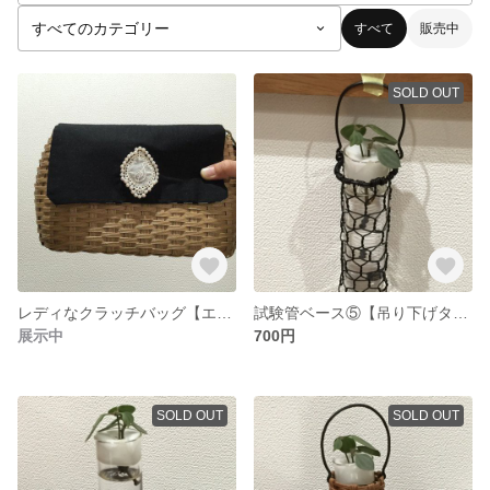
すべて
販売中
SOLD OUT
レディなクラッチバッグ【エコクラフト】
試験管ベース⑤【吊り下げタイプ】
展示中
700円
SOLD OUT
SOLD OUT