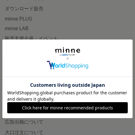
ダウンロード販売
minne PLUS
minne LAB
販売支援企画・イベント
読みもの
minneとものづくりと
minne学習帖
ニュース
minneの本
企業の方へ
広告出稿について
大口注文について