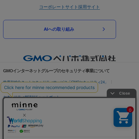
コーポレートサイト
採用サイト
AIへの取り組み
GMOインターネットグループのセキュリティ事業について
世界初総合ネットセキュリティサービス「GMOセキュリティ24」
パスワード漏洩診断
Webサイトリスク診断
セキュリティ相談AIチャットボット
実在証明・盗聴対策
サイバー攻撃対策（GMOサイバーセキュリティ byイエラエ）
サイバー攻撃対策（GMO Flatt Security）
なりすまし対策
セキュリティ事業の軌跡