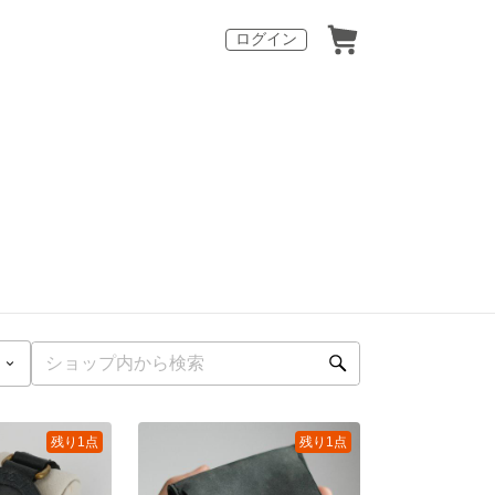
ログイン
残り1点
残り1点