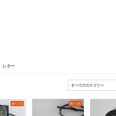
レター
残り1点
残り1点