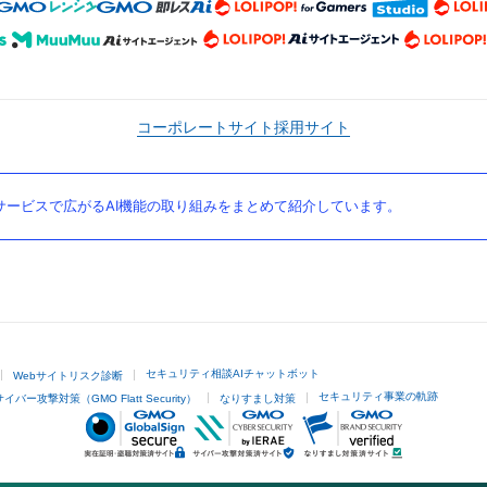
コーポレートサイト
採用サイト
ービスで広がるAI機能の取り組みをまとめて紹介しています。
セキュリティ相談AIチャットボット
Webサイトリスク診断
セキュリティ事業の軌跡
サイバー攻撃対策（GMO Flatt Security）
なりすまし対策