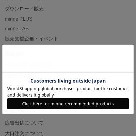
ダウンロード販売
minne PLUS
minne LAB
販売支援企画・イベント
読みもの
minneとものづくりと
minne学習帖
ニュース
minneの本
企業の方へ
広告出稿について
大口注文について