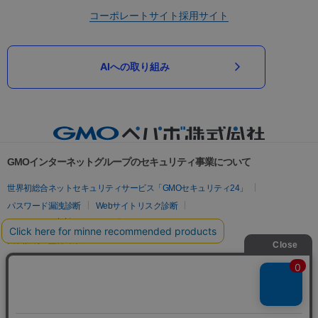
コーポレートサイト
採用サイト
AIへの取り組み
GMOインターネットグループのセキュリティ事業について
世界初総合ネットセキュリティサービス「GMOセキュリティ24」
パスワード漏洩診断
Webサイトリスク診断
セキュリティ相談AIチャットボット
実在証明・盗聴対策
サイバー攻撃対策（GMOサイバーセキュリティ byイエラエ）
サイバー攻撃対策（GMO Flatt Security）
なりすまし対策
セキュリティ事業の軌跡