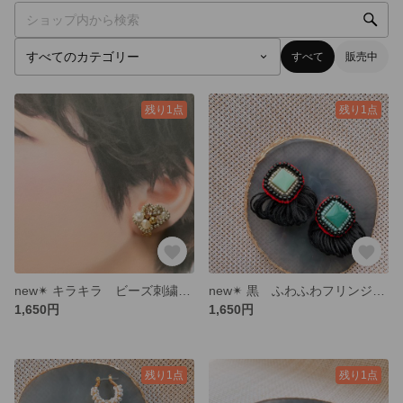
すべて
販売中
残り1点
残り1点
new✴︎ キラキラ ビーズ刺繍のイヤリング ベージュベース パール
new✴︎ 黒 ふわふわフリンジイヤリング 美濃焼タイル
1,650円
1,650円
残り1点
残り1点