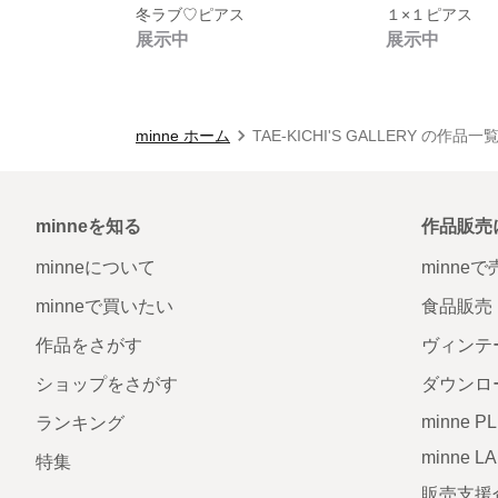
冬ラブ♡ピアス
１×１ピアス
展示中
展示中
minne ホーム
TAE-KICHI'S GALLERY の作品一
minneを知る
作品販売
minneについて
minne
minneで買いたい
食品販売
作品をさがす
ヴィンテ
ショップをさがす
ダウンロ
minne P
ランキング
minne L
特集
販売支援