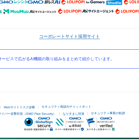
コーポレートサイト
採用サイト
ービスで広がるAI機能の取り組みをまとめて紹介しています。
セキュリティ相談AIチャットボット
Webサイトリスク診断
セキュリティ事業の軌跡
サイバー攻撃対策（GMO Flatt Security）
なりすまし対策