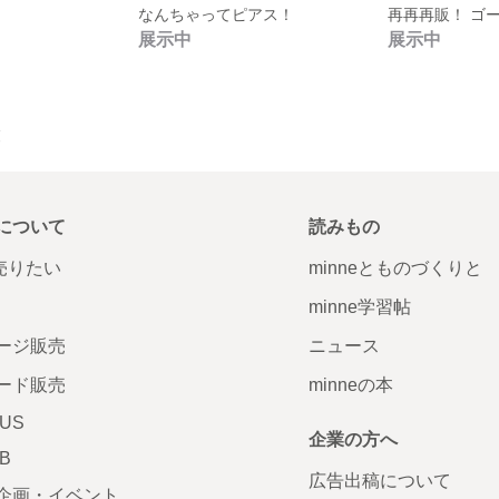
なんちゃってピアス！
展示中
展示中
覧
について
読みもの
で売りたい
minneとものづくりと
minne学習帖
ージ販売
ニュース
ード販売
minneの本
LUS
企業の方へ
AB
広告出稿について
企画・イベント