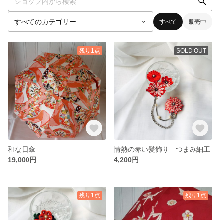
すべて
販売中
残り1点
SOLD OUT
和な日傘
情熱の赤い髪飾り つまみ細工
19,000円
4,200円
残り1点
残り1点