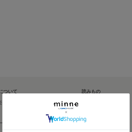
について
読みもの
で売りたい
minneとものづくりと
minne学習帖
ージ販売
ニュース