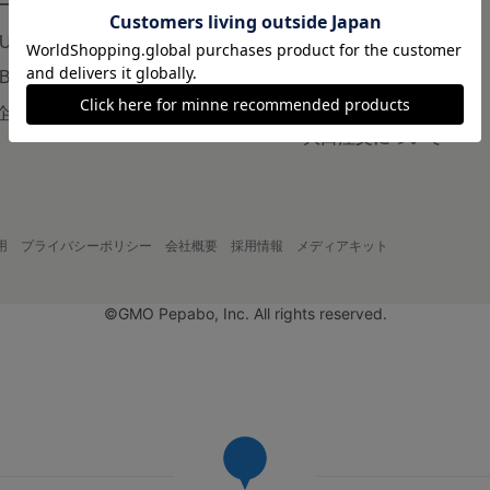
ード販売
minneの本
LUS
企業の方へ
AB
広告出稿について
企画・イベント
大口注文について
用
プライバシーポリシー
会社概要
採用情報
メディアキット
©GMO Pepabo, Inc. All rights reserved.