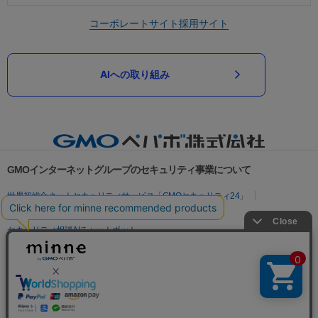
コーポレートサイト
採用サイト
AIへの取り組み
GMOインターネットグループのセキュリティ事業について
世界初総合ネットセキュリティサービス「GMOセキュリティ24」
パスワード漏洩診断
Webサイトリスク診断
セキュリティ相談AIチャットボット
実在証明・盗聴対策
サイバー攻撃対策（GMOサイバーセキュリティ byイエラエ）
サイバー攻撃対策（GMO Flatt Security）
なりすまし対策
セキュリティ事業の軌跡