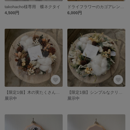
takohacho様専用 蝶ネクタイ
ドライフラワーのカゴアレンジ 母の日／ギフト／gift／カゴ／新築祝い／引越祝い／結婚祝い／両親贈呈
4,500円
6,000円
【限定1個】木の実たくさんナチュラルリース
【限定1個】シンプルなクリスマスリース
展示中
展示中