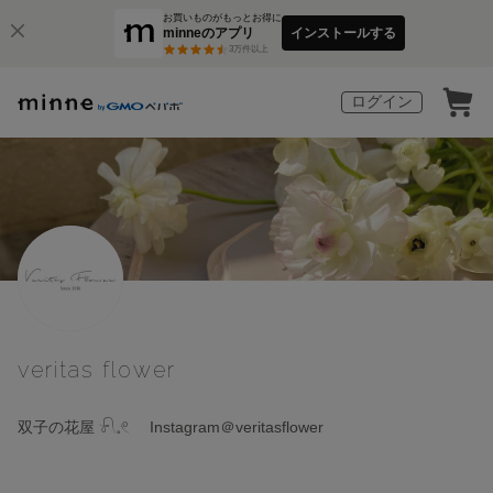
お買いものがもっとお得に
minneのアプリ
インストールする
3
万件以上
ログイン
veritas flower
双子の花屋 𓍯𓈒𓏲 Instagram＠veritasflower