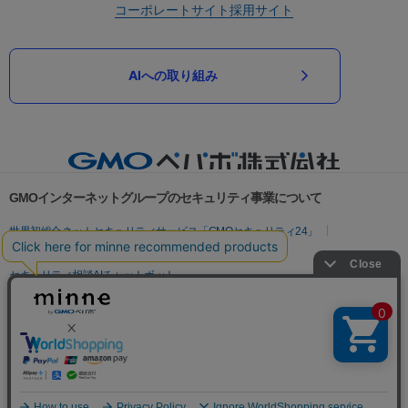
コーポレートサイト
採用サイト
AIへの取り組み
GMOインターネットグループのセキュリティ事業について
世界初総合ネットセキュリティサービス「GMOセキュリティ24」
パスワード漏洩診断
Webサイトリスク診断
セキュリティ相談AIチャットボット
実在証明・盗聴対策
サイバー攻撃対策（GMOサイバーセキュリティ byイエラエ）
サイバー攻撃対策（GMO Flatt Security）
なりすまし対策
セキュリティ事業の軌跡