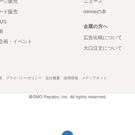
ージ販売
ニュース
ード販売
minneの本
LUS
企業の方へ
AB
広告出稿について
企画・イベント
大口注文について
用
プライバシーポリシー
会社概要
採用情報
メディアキット
©GMO Pepabo, Inc. All rights reserved.