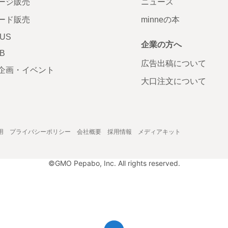
ージ販売
ニュース
ード販売
minneの本
LUS
企業の方へ
AB
広告出稿について
企画・イベント
大口注文について
用
プライバシーポリシー
会社概要
採用情報
メディアキット
©GMO Pepabo, Inc. All rights reserved.