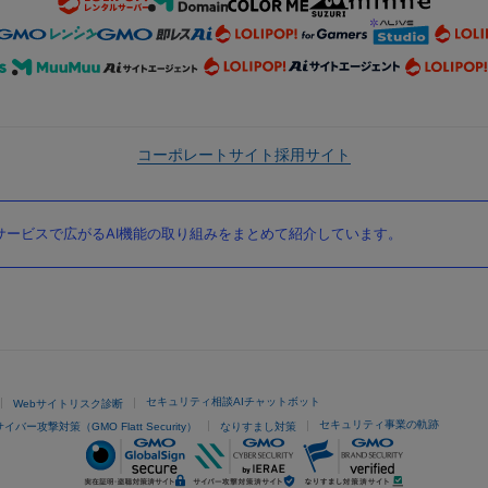
コーポレートサイト
採用サイト
ービスで広がるAI機能の取り組みをまとめて紹介しています。
セキュリティ相談AIチャットボット
Webサイトリスク診断
セキュリティ事業の軌跡
サイバー攻撃対策（GMO Flatt Security）
なりすまし対策