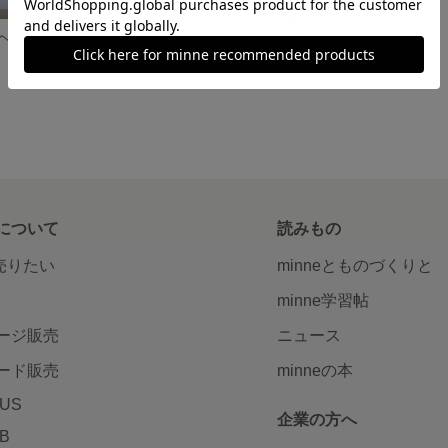
ヘアゴム＊森B
くるみボタンのヘアゴム＊森A
展示中
について
読みもの
で売りたい
minneとものづくりと
minne学習帖
ージ販売
ニュース
ード販売
minneの本
LUS
企業の方へ
AB