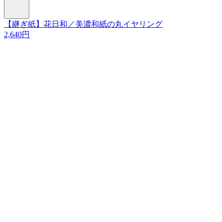
【継ぎ紙】花日和／美濃和紙の丸イヤリング
2,640円