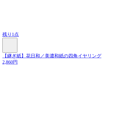
残り1点
【継ぎ紙】花日和／美濃和紙の四角イヤリング
2,860円