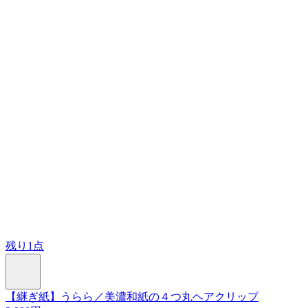
残り1点
【継ぎ紙】うらら／美濃和紙の４つ丸ヘアクリップ