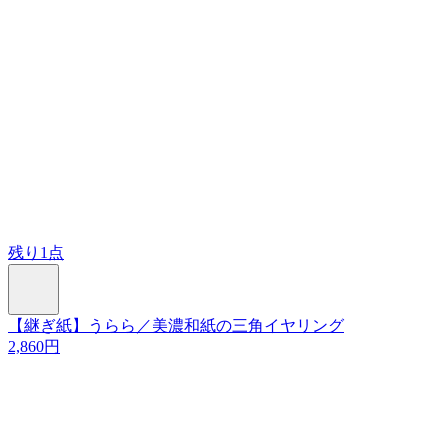
残り1点
【継ぎ紙】うらら／美濃和紙の三角イヤリング
2,860円