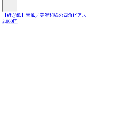
【継ぎ紙】青風／美濃和紙の四角ピアス
2,860円