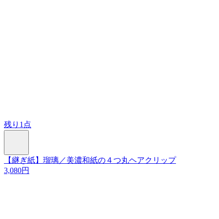
残り1点
【継ぎ紙】瑠璃／美濃和紙の４つ丸ヘアクリップ
3,080円