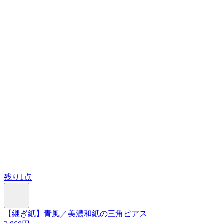
残り1点
【継ぎ紙】青風／美濃和紙の三角ピアス