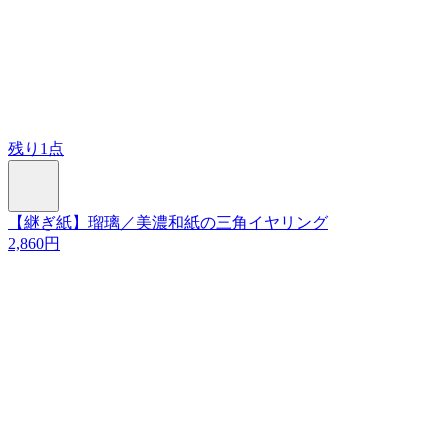
残り1点
【継ぎ紙】瑠璃／美濃和紙の三角イヤリング
2,860円