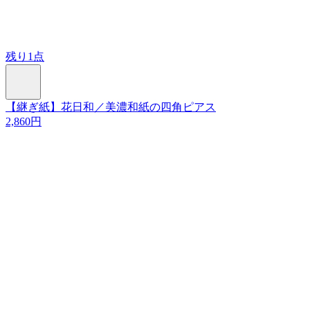
残り1点
【継ぎ紙】花日和／美濃和紙の四角ピアス
2,860円