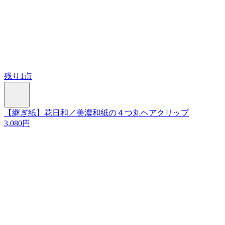
残り1点
【継ぎ紙】花日和／美濃和紙の４つ丸ヘアクリップ
3,080円