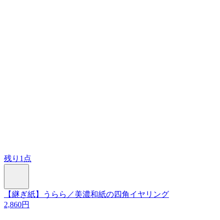
残り1点
【継ぎ紙】うらら／美濃和紙の四角イヤリング
2,860円