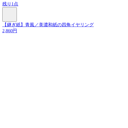
残り1点
【継ぎ紙】青風／美濃和紙の四角イヤリング
2,860円