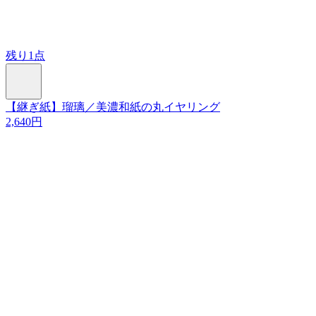
残り1点
【継ぎ紙】瑠璃／美濃和紙の丸イヤリング
2,640円