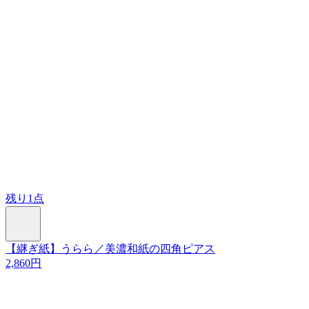
残り1点
【継ぎ紙】うらら／美濃和紙の四角ピアス
2,860円