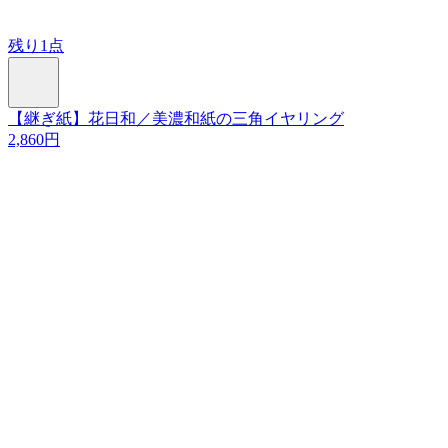
残り1点
【継ぎ紙】花日和／美濃和紙の三角イヤリング
2,860円