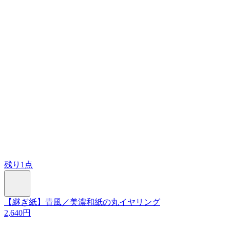
残り1点
【継ぎ紙】青風／美濃和紙の丸イヤリング
2,640円