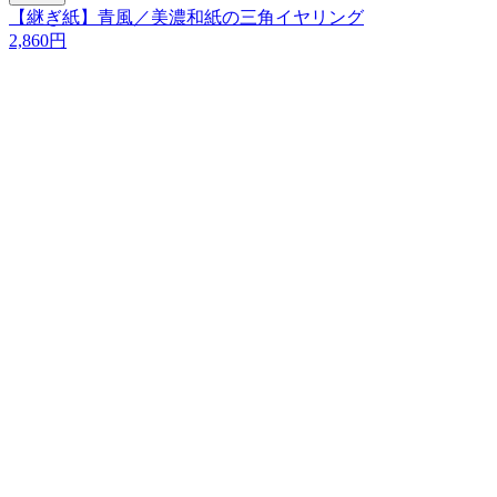
【継ぎ紙】青風／美濃和紙の三角イヤリング
2,860円