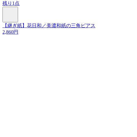
残り1点
【継ぎ紙】花日和／美濃和紙の三角ピアス
2,860円