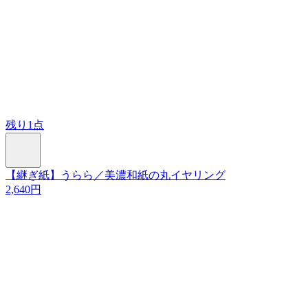
残り1点
【継ぎ紙】うらら／美濃和紙の丸イヤリング
2,640円