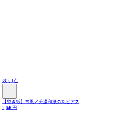
残り1点
【継ぎ紙】青風／美濃和紙の丸ピアス
2,640円