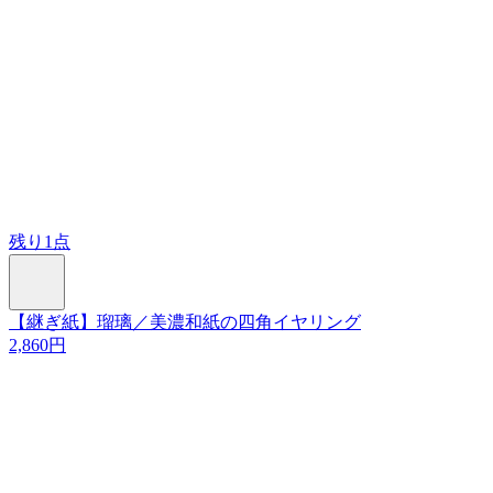
残り1点
【継ぎ紙】瑠璃／美濃和紙の四角イヤリング
2,860円