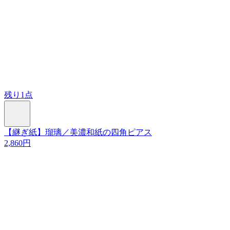
残り1点
【継ぎ紙】瑠璃／美濃和紙の四角ピアス
2,860円