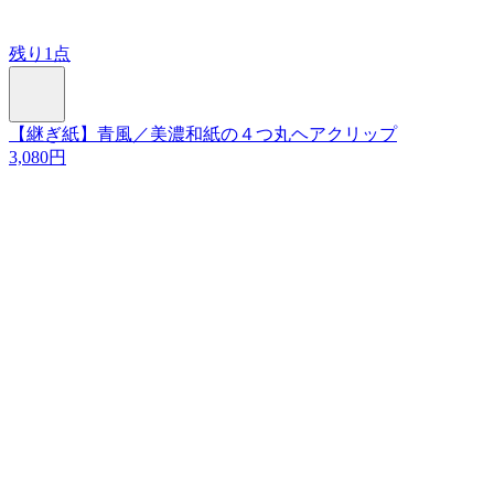
残り1点
【継ぎ紙】青風／美濃和紙の４つ丸ヘアクリップ
3,080円