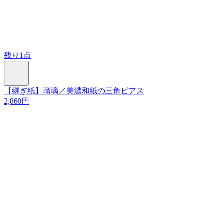
残り1点
【継ぎ紙】瑠璃／美濃和紙の三角ピアス
2,860円