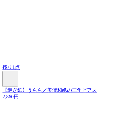
残り1点
【継ぎ紙】うらら／美濃和紙の三角ピアス
2,860円