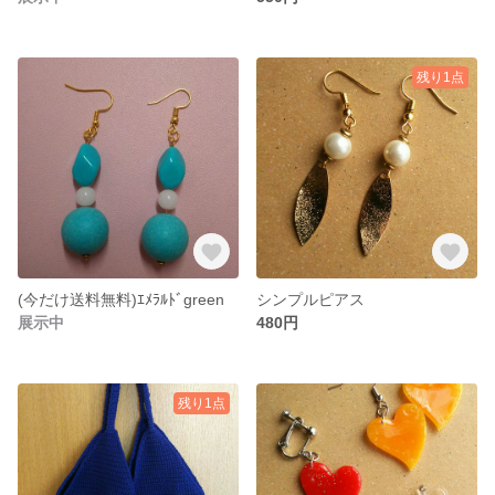
残り1点
(今だけ送料無料)ｴﾒﾗﾙﾄﾞgreen
シンプルピアス
展示中
480円
残り1点