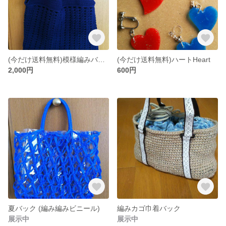
(今だけ送料無料)模様編みバック
(今だけ送料無料)ハートHeart
2,000円
600円
夏バック (編み編みビニール)
編みカゴ巾着バック
展示中
展示中