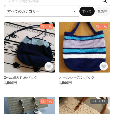
すべて
販売中
残り1点
残り1点
2way編み丸底バック
オールシーズンバック
1,500円
1,500円
残り1点
SOLD OUT