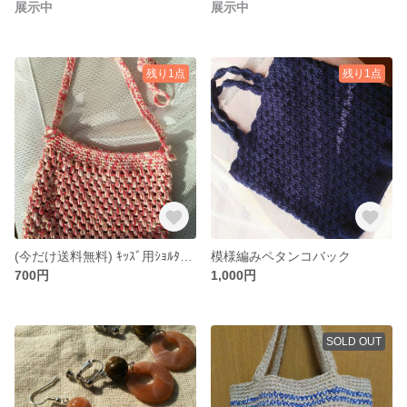
展示中
展示中
残り1点
残り1点
(今だけ送料無料) ｷｯｽﾞ用ｼｮﾙﾀﾞｰバック
模様編みペタンコバック
700円
1,000円
SOLD OUT