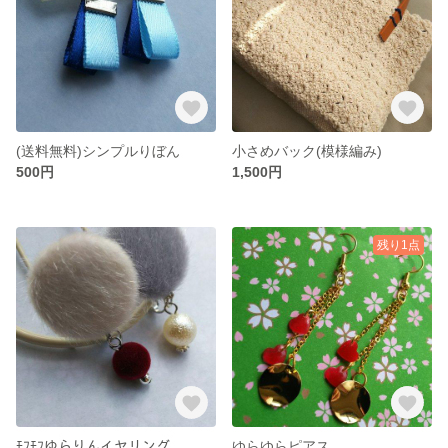
(送料無料)シンプルりぼん
小さめバック(模様編み)
500円
1,500円
残り1点
ﾓﾌﾓﾌゆらりんイヤリング
ゆらゆらピアス