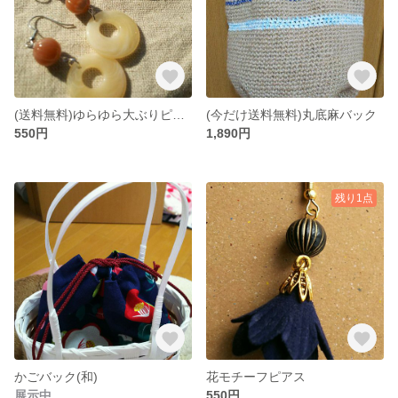
(送料無料)ゆらゆら大ぶりピアス、イヤリング
(今だけ送料無料)丸底麻バック
550円
1,890円
残り1点
かごバック(和)
花モチーフピアス
展示中
550円