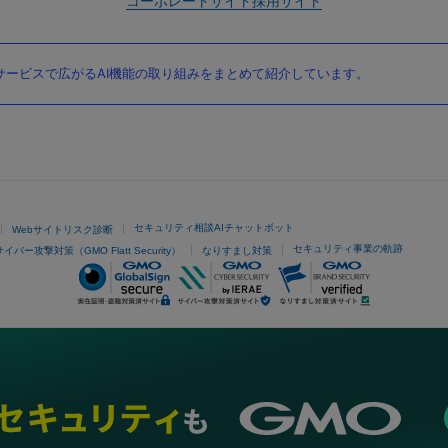
コーポレートサイト
採用サイト
ービスで広がるAI機能の取り組みをまとめて紹介しています。
セキュリティ相談AIチャットボット
Webサイトリスク診断
セキュリティ事業の軌跡
サイバー攻撃対策（GMO Flatt Security）
なりすまし対策