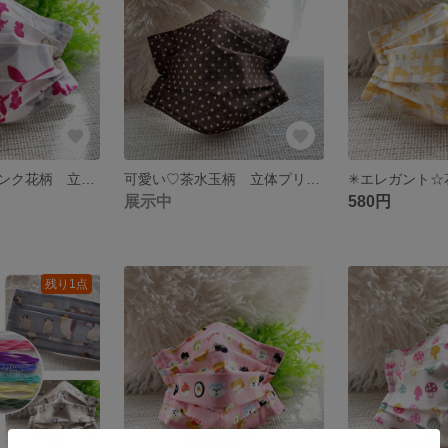
エレガント☆ピンク花柄 立体プリーツマスク
可愛い♡茶水玉柄 立体プリーツマスク
展示中
580円
残り1点