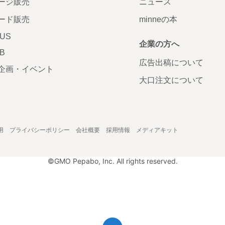
ージ販売
ニュース
ード販売
minneの本
LUS
企業の方へ
AB
広告出稿について
企画・イベント
大口注文について
用
プライバシーポリシー
会社概要
採用情報
メディアキット
©GMO Pepabo, Inc. All rights reserved.