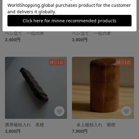
ペン立て 一位の木
ペン立て 一位の木
3,400円
3,800円
残り1点
残り1点
携帯楊枝入れ 黒檀
卓上楊枝入れ 紫檀
3,900円
7,900円