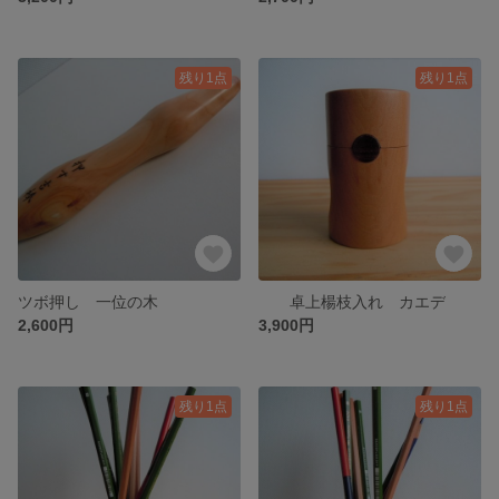
残り1点
残り1点
ツボ押し 一位の木
卓上楊枝入れ カエデ
2,600円
3,900円
残り1点
残り1点