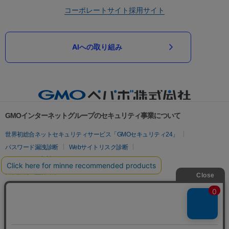
コーポレートサイト
採用サイト
AIへの取り組み
GMOインターネットグループのセキュリティ事業について
世界初総合ネットセキュリティサービス「GMOセキュリティ24」
パスワード漏洩診断
Webサイトリスク診断
セキュリティ相談AIチャットボット
実在証明・盗聴対策
サイバー攻撃対策（GMOサイバーセキュリティ byイエラエ）
サイバー攻撃対策（GMO Flatt Security）
なりすまし対策
セキュリティ事業の軌跡