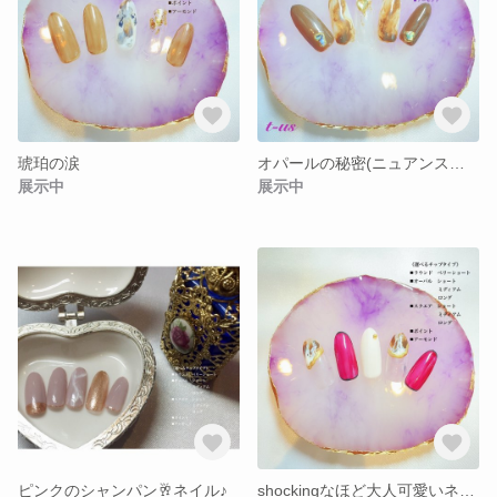
琥珀の涙
オパールの秘密(ニュアンスネイル)
展示中
展示中
ピンクのシャンパン🥂ネイル♪
shockingなほど大人可愛いネイル！