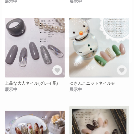
展示中
展示中
上品な大人ネイル(グレイ系)
ゆきんこニットネイル❄️
展示中
展示中