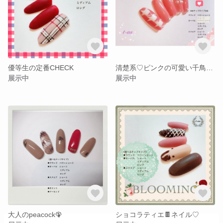
優等生の定番CHECK
清楚系♡ピンクの可愛い千鳥柄ネイル
展示中
展示中
大人のpeacock🦚
ショコラティエ🍫ネイル♡