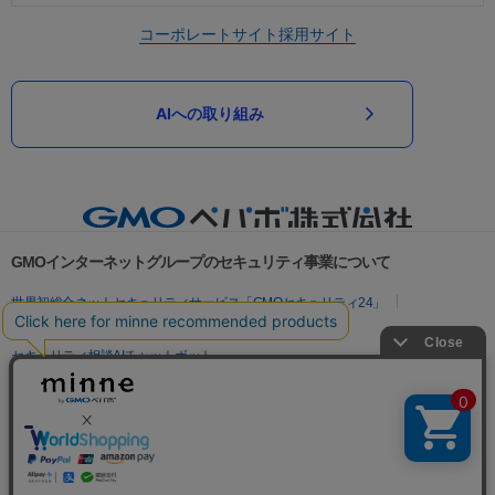
コーポレートサイト
採用サイト
AIへの取り組み
GMOインターネットグループのセキュリティ事業について
世界初総合ネットセキュリティサービス「GMOセキュリティ24」
パスワード漏洩診断
Webサイトリスク診断
セキュリティ相談AIチャットボット
実在証明・盗聴対策
サイバー攻撃対策（GMOサイバーセキュリティ byイエラエ）
サイバー攻撃対策（GMO Flatt Security）
なりすまし対策
セキュリティ事業の軌跡