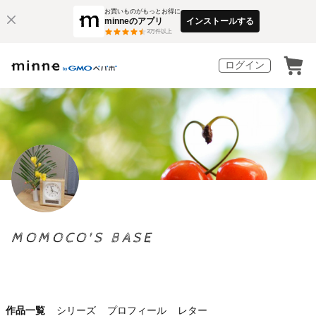
お買いものがもっとお得に
minneのアプリ
インストールする
3
万件以上
ログイン
MOMOCO'S BASE
作品一覧
シリーズ
プロフィール
レター