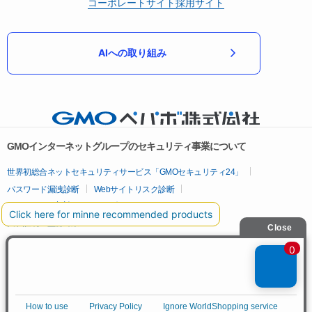
コーポレートサイト
採用サイト
AIへの取り組み
GMOインターネットグループのセキュリティ事業について
世界初総合ネットセキュリティサービス「GMOセキュリティ24」
パスワード漏洩診断
Webサイトリスク診断
セキュリティ相談AIチャットボット
実在証明・盗聴対策
サイバー攻撃対策（GMOサイバーセキュリティ byイエラエ）
サイバー攻撃対策（GMO Flatt Security）
なりすまし対策
セキュリティ事業の軌跡