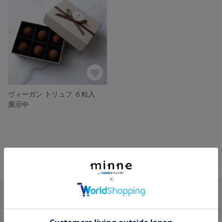
ヴィーガン トリュフ ６粒入
展示中
minne ホーム
truffe de marie の作品一覧
minneを知る
minneについて