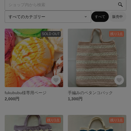
すべて
販売中
SOLD OUT
残り1点
fukububu様専用ページ
手編みのペタンコバック
2,000円
1,300円
残り1点
残り1点