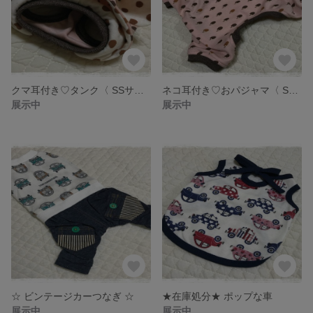
クマ耳付き♡タンク〈 SSサイズ 〉
ネコ耳付き♡おパジャマ〈 Sサイズ 〉
展示中
展示中
☆ ビンテージカーつなぎ ☆
★在庫処分★ ポップな車
展示中
展示中